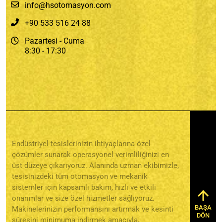
info@hsotomasyon.com
+90 533 516 24 88
Pazartesi - Cuma
8:30 - 17:30
Endüstriyel tesislerinizin ihtiyaçlarına özel
çözümler sunarak operasyonel verimliliğinizi en
üst düzeye çıkarıyoruz. Alanında uzman ekibimizle,
tesisinizdeki tüm otomasyon ve mekanik
sistemler için kapsamlı bakım, hızlı ve etkili
onarımlar ve size özel hizmetler sağlıyoruz.
BAŞA
Makinelerinizin performansını artırmak ve kesinti
DÖN
süresini minimuma indirmek amacıyla,