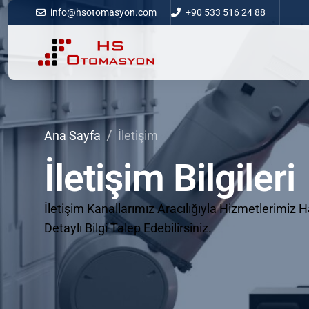
info@hsotomasyon.com
+90 533 516 24 88
Ana Sayfa
İletişim
İletişim
Bilgileri
İletişim Kanallarımız Aracılığıyla Hizmetlerimiz
Detaylı Bilgi Talep Edebilirsiniz.