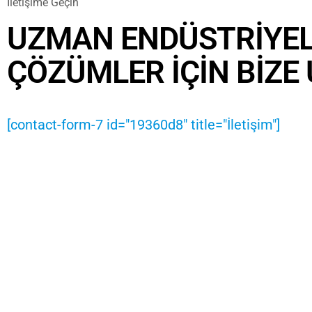
İ
l
e
t
i
ş
i
m
e
G
e
ç
i
n
U
Z
M
A
N
E
N
D
Ü
S
T
R
I
Y
E
Ç
Ö
Z
Ü
M
L
E
R
İ
Ç
I
N
B
I
Z
E
[contact-form-7 id="19360d8" title="İletişim"]