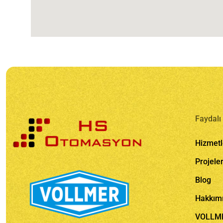
Faydalı 
Hizmetl
Projele
Blog
Hakkım
VOLLM