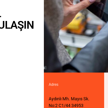
L
U
L
A
Ş
I
N
Adres
Aydınlı Mh. Mayıs Sk.
No:2 C1/44 34953