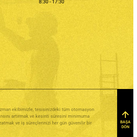
8:30 - 17:30
a uzman ekibimizle, tesisinizdeki tüm otomasyon
mansını artırmak ve kesinti süresini minimuma
BAŞA
tmak ve iş süreçlerinizi her gün güvenilir bir
DÖN