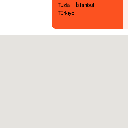
Tuzla – İstanbul –
Türkiye