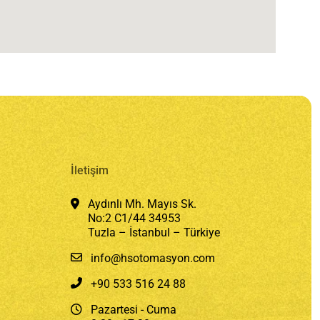
İletişim
Aydınlı Mh. Mayıs Sk.
No:2 C1/44 34953
Tuzla – İstanbul – Türkiye
info@hsotomasyon.com
+90 533 516 24 88
Pazartesi - Cuma