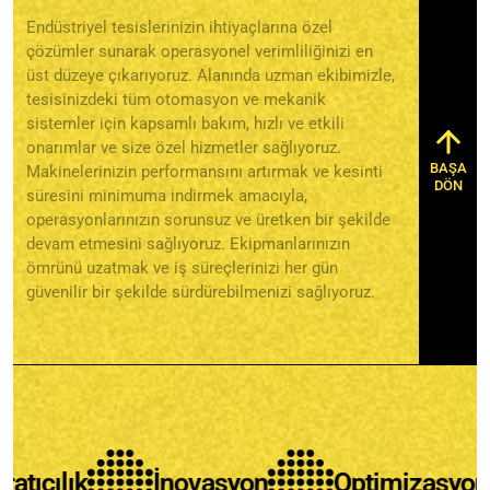
Endüstriyel tesislerinizin ihtiyaçlarına özel
çözümler sunarak operasyonel verimliliğinizi en
üst düzeye çıkarıyoruz. Alanında uzman ekibimizle,
tesisinizdeki tüm otomasyon ve mekanik
sistemler için kapsamlı bakım, hızlı ve etkili
onarımlar ve size özel hizmetler sağlıyoruz.
BAŞA
Makinelerinizin performansını artırmak ve kesinti
DÖN
süresini minimuma indirmek amacıyla,
operasyonlarınızın sorunsuz ve üretken bir şekilde
devam etmesini sağlıyoruz. Ekipmanlarınızın
ömrünü uzatmak ve iş süreçlerinizi her gün
güvenilir bir şekilde sürdürebilmenizi sağlıyoruz.
İnovasyon
Optimizasyon