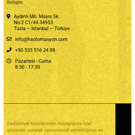
İletişim
Aydınlı Mh. Mayıs Sk.
No:2 C1/44 34953
Tuzla – İstanbul – Türkiye
info@hsotomasyon.com
+90 533 516 24 88
Pazartesi - Cuma
8:30 - 17:30
Endüstriyel tesislerinizin ihtiyaçlarına özel
çözümler sunarak operasyonel verimliliğinizi en