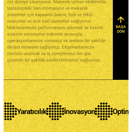
üst düzeye çıkarıyoruz. Alanında uzman ekibimizle,
tesisinizdeki tüm otomasyon ve mekanik
sistemler için kapsamlı bakım, hızlı ve etkili
onarımlar ve size özel hizmetler sağlıyoruz.
BAŞA
Makinelerinizin performansını artırmak ve kesinti
DÖN
süresini minimuma indirmek amacıyla,
operasyonlarınızın sorunsuz ve üretken bir şekilde
devam etmesini sağlıyoruz. Ekipmanlarınızın
ömrünü uzatmak ve iş süreçlerinizi her gün
güvenilir bir şekilde sürdürebilmenizi sağlıyoruz.
Yaratıcılık
İnovasyon
Optimizas