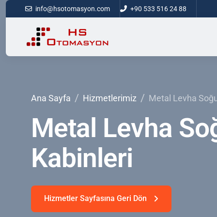
info@hsotomasyon.com
+90 533 516 24 88
Ana Sayfa
Hizmetlerimiz
Metal Levha Soğu
Metal
Levha
So
Kabinleri