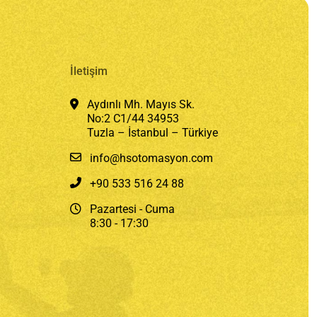
İletişim
Aydınlı Mh. Mayıs Sk.
No:2 C1/44 34953
Tuzla – İstanbul – Türkiye
info@hsotomasyon.com
+90 533 516 24 88
Pazartesi - Cuma
8:30 - 17:30