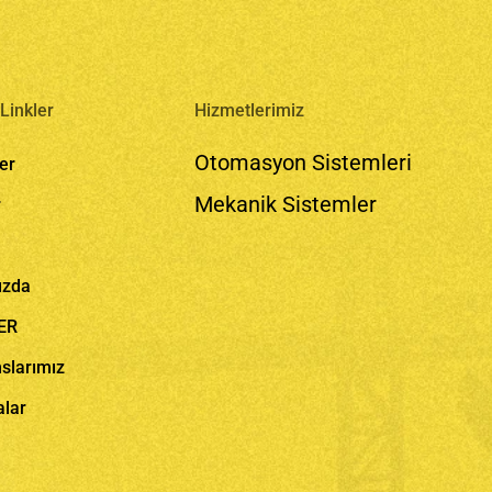
Linkler
Hizmetlerimiz
Otomasyon Sistemleri
er
Mekanik Sistemler
r
ızda
ER
slarımız
alar