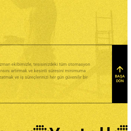
a uzman ekibimizle, tesisinizdeki tüm otomasyon
mansını artırmak ve kesinti süresini minimuma
BAŞA
tmak ve iş süreçlerinizi her gün güvenilir bir
DÖN