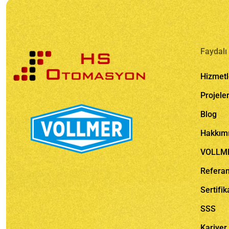
Faydalı 
Hizmetl
Projele
Blog
Hakkım
VOLLM
Referan
Sertifik
SSS
Kariyer