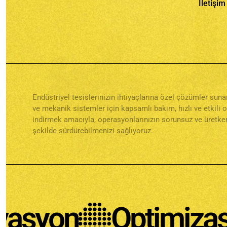
İletişim
Endüstriyel tesislerinizin ihtiyaçlarına özel çözümler su
ve mekanik sistemler için kapsamlı bakım, hızlı ve etkili 
indirmek amacıyla, operasyonlarınızın sorunsuz ve üretken
şekilde sürdürebilmenizi sağlıyoruz.
syon
Optimizasyo