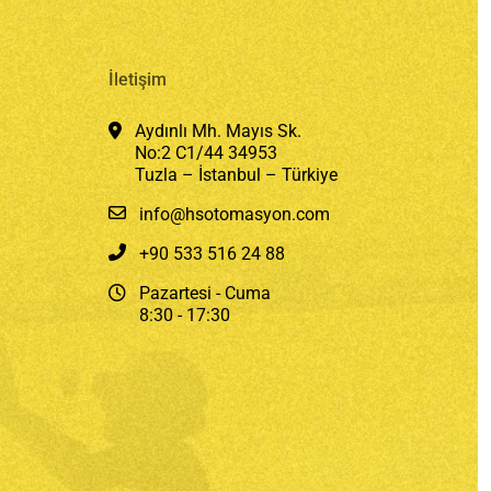
İletişim
Aydınlı Mh. Mayıs Sk.
No:2 C1/44 34953
Tuzla – İstanbul – Türkiye
info@hsotomasyon.com
+90 533 516 24 88
Pazartesi - Cuma
8:30 - 17:30