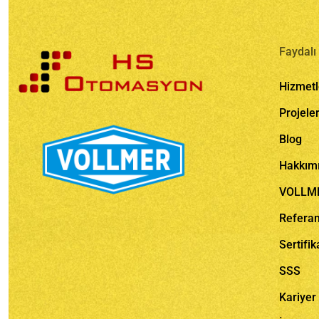
Faydalı 
Hizmetl
Projele
Blog
Hakkım
VOLLM
Referan
Sertifik
SSS
Kariyer