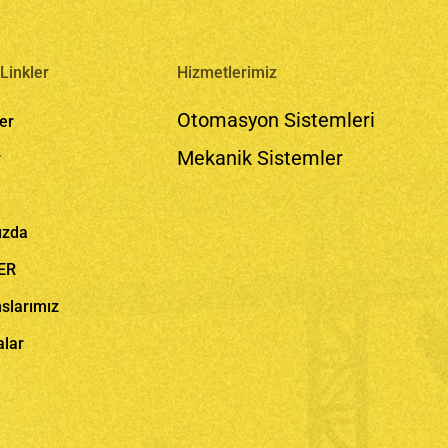
Linkler
Hizmetlerimiz
Otomasyon Sistemleri
er
Mekanik Sistemler
r
ızda
ER
slarımız
alar