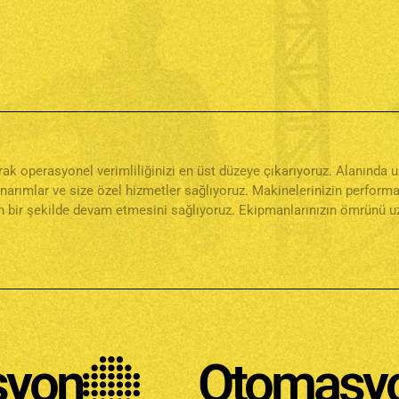
narak operasyonel verimliliğinizi en üst düzeye çıkarıyoruz. Alanınd
onarımlar ve size özel hizmetler sağlıyoruz. Makinelerinizin perfor
 bir şekilde devam etmesini sağlıyoruz. Ekipmanlarınızın ömrünü uza
n
Otomasyon