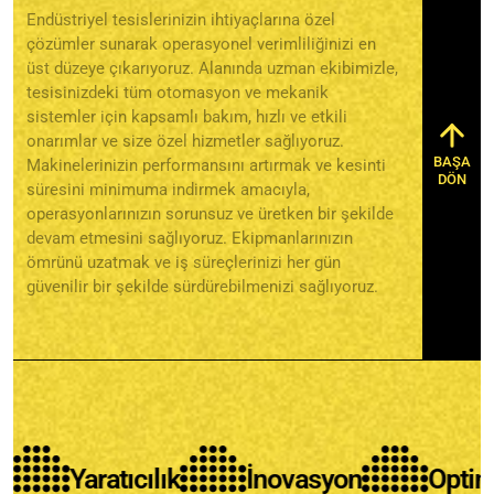
Endüstriyel tesislerinizin ihtiyaçlarına özel
çözümler sunarak operasyonel verimliliğinizi en
üst düzeye çıkarıyoruz. Alanında uzman ekibimizle,
tesisinizdeki tüm otomasyon ve mekanik
sistemler için kapsamlı bakım, hızlı ve etkili
onarımlar ve size özel hizmetler sağlıyoruz.
BAŞA
Makinelerinizin performansını artırmak ve kesinti
DÖN
süresini minimuma indirmek amacıyla,
operasyonlarınızın sorunsuz ve üretken bir şekilde
devam etmesini sağlıyoruz. Ekipmanlarınızın
ömrünü uzatmak ve iş süreçlerinizi her gün
güvenilir bir şekilde sürdürebilmenizi sağlıyoruz.
Yaratıcılık
İnovasyon
Optimizas